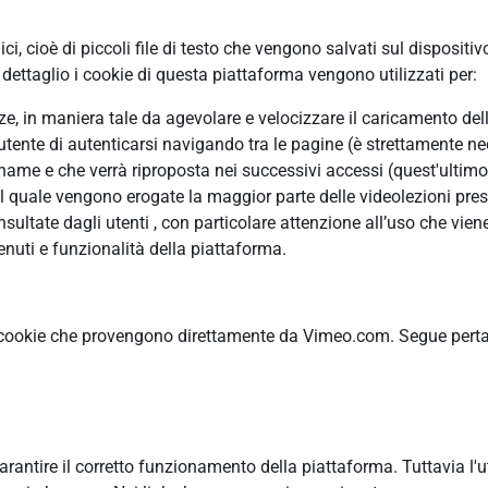
, cioè di piccoli file di testo che vengono salvati sul dispositiv
ettaglio i cookie di questa piattaforma vengono utilizzati per:
enze, in maniera tale da agevolare e velocizzare il caricamento de
’utente di autenticarsi navigando tra le pagine (è strettamente ne
me e che verrà riproposta nei successivi accessi (quest'ultimo è
il quale vengono erogate la maggior parte delle videolezioni pres
ltate dagli utenti , con particolare attenzione all’uso che viene
nuti e funzionalità della piattaforma.
 cookie che provengono direttamente da Vimeo.com. Segue pertant
garantire il corretto funzionamento della piattaforma. Tuttavia l