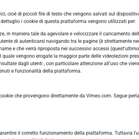
, cioè di piccoli file di testo che vengono salvati sul dispositiv
ettaglio i cookie di questa piattaforma vengono utilizzati per:
enze, in maniera tale da agevolare e velocizzare il caricamento de
’utente di autenticarsi navigando tra le pagine (è strettamente ne
me e che verrà riproposta nei successivi accessi (quest'ultimo è
il quale vengono erogate la maggior parte delle videolezioni pres
ltate dagli utenti , con particolare attenzione all’uso che viene
nuti e funzionalità della piattaforma.
 cookie che provengono direttamente da Vimeo.com. Segue pertant
garantire il corretto funzionamento della piattaforma. Tuttavia l