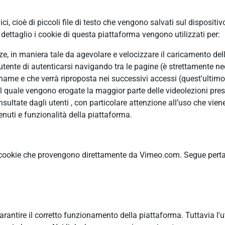
, cioè di piccoli file di testo che vengono salvati sul dispositiv
ettaglio i cookie di questa piattaforma vengono utilizzati per:
enze, in maniera tale da agevolare e velocizzare il caricamento de
’utente di autenticarsi navigando tra le pagine (è strettamente ne
me e che verrà riproposta nei successivi accessi (quest'ultimo è
il quale vengono erogate la maggior parte delle videolezioni pres
ltate dagli utenti , con particolare attenzione all’uso che viene
nuti e funzionalità della piattaforma.
 cookie che provengono direttamente da Vimeo.com. Segue pertant
garantire il corretto funzionamento della piattaforma. Tuttavia l