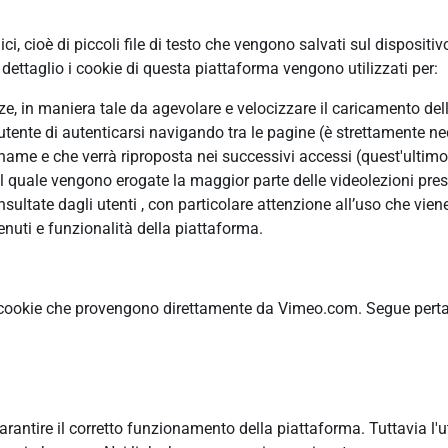
, cioè di piccoli file di testo che vengono salvati sul dispositiv
ettaglio i cookie di questa piattaforma vengono utilizzati per:
enze, in maniera tale da agevolare e velocizzare il caricamento de
’utente di autenticarsi navigando tra le pagine (è strettamente ne
me e che verrà riproposta nei successivi accessi (quest'ultimo è
il quale vengono erogate la maggior parte delle videolezioni pres
ltate dagli utenti , con particolare attenzione all’uso che viene
nuti e funzionalità della piattaforma.
 cookie che provengono direttamente da Vimeo.com. Segue pertant
garantire il corretto funzionamento della piattaforma. Tuttavia l