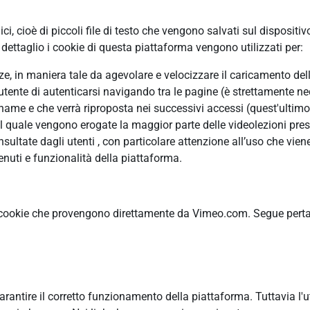
, cioè di piccoli file di testo che vengono salvati sul dispositiv
ettaglio i cookie di questa piattaforma vengono utilizzati per:
enze, in maniera tale da agevolare e velocizzare il caricamento de
’utente di autenticarsi navigando tra le pagine (è strettamente ne
me e che verrà riproposta nei successivi accessi (quest'ultimo è
il quale vengono erogate la maggior parte delle videolezioni pres
ltate dagli utenti , con particolare attenzione all’uso che viene
nuti e funzionalità della piattaforma.
 cookie che provengono direttamente da Vimeo.com. Segue pertant
garantire il corretto funzionamento della piattaforma. Tuttavia l