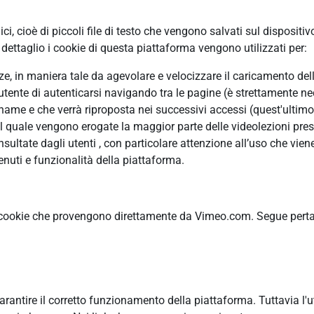
, cioè di piccoli file di testo che vengono salvati sul dispositiv
ettaglio i cookie di questa piattaforma vengono utilizzati per:
enze, in maniera tale da agevolare e velocizzare il caricamento de
’utente di autenticarsi navigando tra le pagine (è strettamente ne
me e che verrà riproposta nei successivi accessi (quest'ultimo è
il quale vengono erogate la maggior parte delle videolezioni pres
ltate dagli utenti , con particolare attenzione all’uso che viene
nuti e funzionalità della piattaforma.
 cookie che provengono direttamente da Vimeo.com. Segue pertant
garantire il corretto funzionamento della piattaforma. Tuttavia l