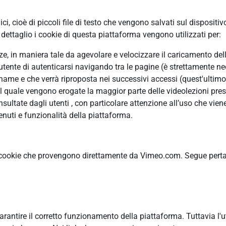
, cioè di piccoli file di testo che vengono salvati sul dispositiv
ettaglio i cookie di questa piattaforma vengono utilizzati per:
enze, in maniera tale da agevolare e velocizzare il caricamento de
’utente di autenticarsi navigando tra le pagine (è strettamente ne
me e che verrà riproposta nei successivi accessi (quest'ultimo è
il quale vengono erogate la maggior parte delle videolezioni pres
ltate dagli utenti , con particolare attenzione all’uso che viene
nuti e funzionalità della piattaforma.
 cookie che provengono direttamente da Vimeo.com. Segue pertant
garantire il corretto funzionamento della piattaforma. Tuttavia l