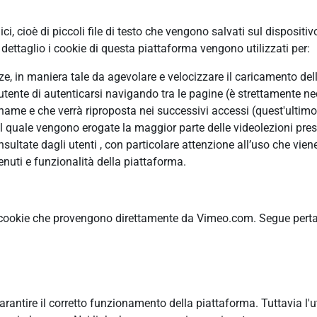
, cioè di piccoli file di testo che vengono salvati sul dispositiv
ettaglio i cookie di questa piattaforma vengono utilizzati per:
enze, in maniera tale da agevolare e velocizzare il caricamento de
’utente di autenticarsi navigando tra le pagine (è strettamente ne
me e che verrà riproposta nei successivi accessi (quest'ultimo è
il quale vengono erogate la maggior parte delle videolezioni pres
ltate dagli utenti , con particolare attenzione all’uso che viene
nuti e funzionalità della piattaforma.
 cookie che provengono direttamente da Vimeo.com. Segue pertant
garantire il corretto funzionamento della piattaforma. Tuttavia l