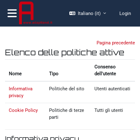
Vai al contenuto principale
Italiano ‎(it)‎
Login
Pannello laterale
Pagina precedente
Elenco delle politiche attive
Consenso
Nome
Tipo
dell'utente
Informativa
Politiche del sito
Utenti autenticati
privacy
Cookie Policy
Politiche di terze
Tutti gli utenti
parti
Informativa privacy