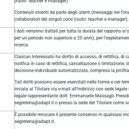
(ruolo: teacher e manager).
Contenuti inseriti da parte degli utenti (messaggi nei for
collaboratori dei singoli corsi (ruolo: teacher e manager).
I dati verranno trattati per tutta la durata del rapporto e
per un periodo non superiore a 20 anni), per l’espletament
ricerca.
Ciascun Interessato ha diritto di accesso, di rettifica, di c
notifica in caso di rettifica, cancellazione o limitazione, 
decisione individuale automatizzata, compresa la profilaz
Tali diritti possono essere esercitati nelle forme e nei t
inviata al Titolare via e-mail all’indirizzo con sede leg
legale rappresentante dott. Emmanuele Massagli, Presid
segreteria@adapt.it o presso la sede del Titolare come so
È possibile revocare il presente consenso in qualsiasi mom
segreteria@adapt.it.