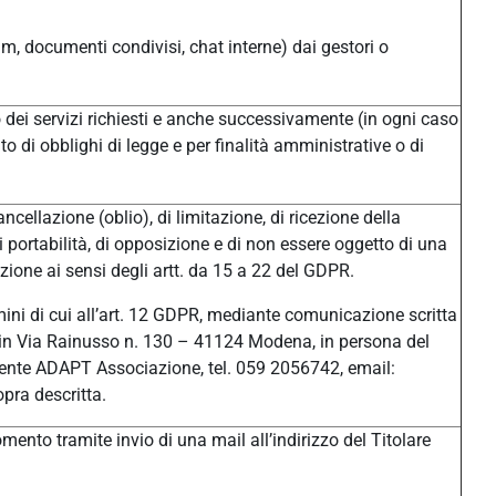
um, documenti condivisi, chat interne) dai gestori o
/o dei servizi richiesti e anche successivamente (in ogni caso
o di obblighi di legge e per finalità amministrative o di
ancellazione (oblio), di limitazione, di ricezione della
di portabilità, di opposizione e di non essere oggetto di una
ione ai sensi degli artt. da 15 a 22 del GDPR.
ermini di cui all’art. 12 GDPR, mediante comunicazione scritta
ale in Via Rainusso n. 130 – 41124 Modena, in persona del
ente ADAPT Associazione, tel. 059 2056742, email:
pra descritta.
ento tramite invio di una mail all’indirizzo del Titolare