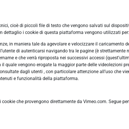
ci, cioè di piccoli file di testo che vengono salvati sul disposit
 dettaglio i cookie di questa piattaforma vengono utilizzati per
erenze, in maniera tale da agevolare e velocizzare il caricamento 
ll’utente di autenticarsi navigando tra le pagine (è strettamente n
ame e che verrà riproposta nei successivi accessi (quest'ultimo
n il quale vengono erogate la maggior parte delle videolezioni pre
ultate dagli utenti , con particolare attenzione all’uso che vie
tenuti e funzionalità della piattaforma.
ti cookie che provengono direttamente da Vimeo.com. Segue pertan