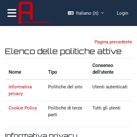
Vai al contenuto principale
Italiano ‎(it)‎
Login
Pannello laterale
Pagina precedente
Elenco delle politiche attive
Consenso
Nome
Tipo
dell'utente
Informativa
Politiche del sito
Utenti autenticati
privacy
Cookie Policy
Politiche di terze
Tutti gli utenti
parti
Informativa privacy