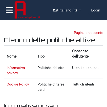
Vai al contenuto principale
Italiano ‎(it)‎
Login
Pannello laterale
Pagina precedente
Elenco delle politiche attive
Consenso
Nome
Tipo
dell'utente
Informativa
Politiche del sito
Utenti autenticati
privacy
Cookie Policy
Politiche di terze
Tutti gli utenti
parti
Informativa privacy