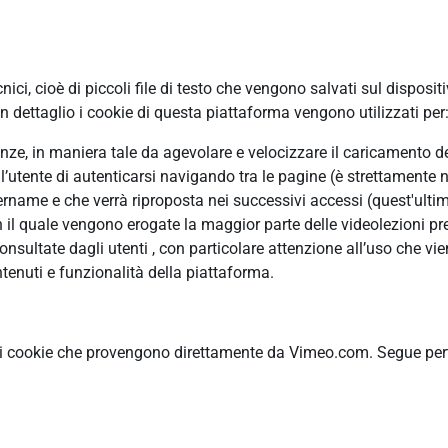
ci, cioè di piccoli file di testo che vengono salvati sul disposit
 dettaglio i cookie di questa piattaforma vengono utilizzati per
erenze, in maniera tale da agevolare e velocizzare il caricamento 
ll’utente di autenticarsi navigando tra le pagine (è strettamente n
ame e che verrà riproposta nei successivi accessi (quest'ultimo
n il quale vengono erogate la maggior parte delle videolezioni pre
ultate dagli utenti , con particolare attenzione all’uso che vie
tenuti e funzionalità della piattaforma.
ti cookie che provengono direttamente da Vimeo.com. Segue pertan