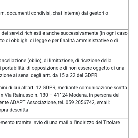
um, documenti condivisi, chat interne) dai gestori o
/o dei servizi richiesti e anche successivamente (in ogni caso
o di obblighi di legge e per finalità amministrative o di
ancellazione (oblio), di limitazione, di ricezione della
di portabilità, di opposizione e di non essere oggetto di una
ione ai sensi degli artt. da 15 a 22 del GDPR.
ermini di cui all’art. 12 GDPR, mediante comunicazione scritta
ale in Via Rainusso n. 130 – 41124 Modena, in persona del
ente ADAPT Associazione, tel. 059 2056742, email:
pra descritta.
ento tramite invio di una mail all’indirizzo del Titolare