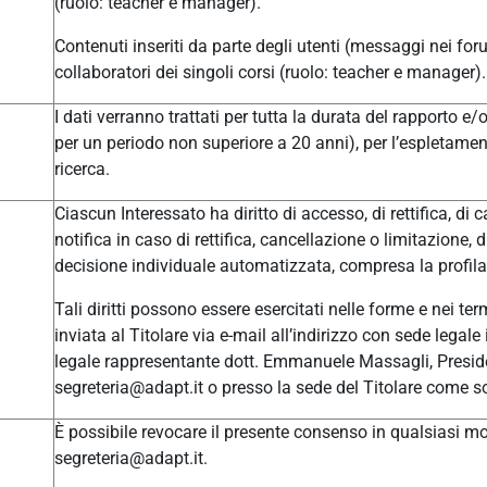
(ruolo: teacher e manager).
Contenuti inseriti da parte degli utenti (messaggi nei for
collaboratori dei singoli corsi (ruolo: teacher e manager).
I dati verranno trattati per tutta la durata del rapporto e
per un periodo non superiore a 20 anni), per l’espletament
ricerca.
Ciascun Interessato ha diritto di accesso, di rettifica, di c
notifica in caso di rettifica, cancellazione o limitazione, 
decisione individuale automatizzata, compresa la profilaz
Tali diritti possono essere esercitati nelle forme e nei t
inviata al Titolare via e-mail all’indirizzo con sede leg
legale rappresentante dott. Emmanuele Massagli, Presid
segreteria@adapt.it o presso la sede del Titolare come so
È possibile revocare il presente consenso in qualsiasi mom
segreteria@adapt.it.