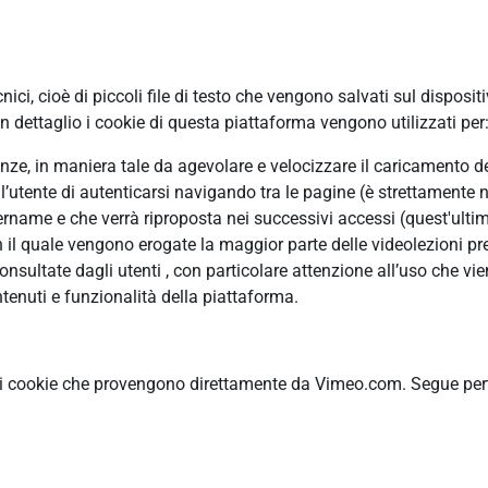
ci, cioè di piccoli file di testo che vengono salvati sul disposit
 dettaglio i cookie di questa piattaforma vengono utilizzati per
erenze, in maniera tale da agevolare e velocizzare il caricamento 
ll’utente di autenticarsi navigando tra le pagine (è strettamente n
ame e che verrà riproposta nei successivi accessi (quest'ultimo
n il quale vengono erogate la maggior parte delle videolezioni pre
ultate dagli utenti , con particolare attenzione all’uso che vie
tenuti e funzionalità della piattaforma.
ti cookie che provengono direttamente da Vimeo.com. Segue pertan