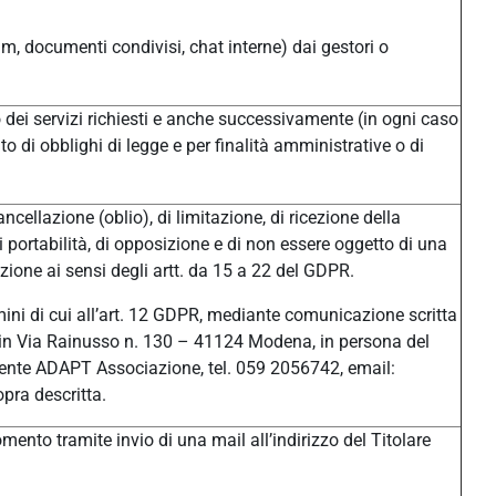
um, documenti condivisi, chat interne) dai gestori o
/o dei servizi richiesti e anche successivamente (in ogni caso
o di obblighi di legge e per finalità amministrative o di
ancellazione (oblio), di limitazione, di ricezione della
di portabilità, di opposizione e di non essere oggetto di una
ione ai sensi degli artt. da 15 a 22 del GDPR.
ermini di cui all’art. 12 GDPR, mediante comunicazione scritta
ale in Via Rainusso n. 130 – 41124 Modena, in persona del
ente ADAPT Associazione, tel. 059 2056742, email:
pra descritta.
ento tramite invio di una mail all’indirizzo del Titolare