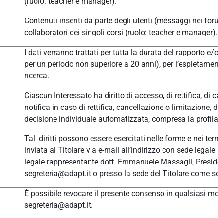
(ruolo: teacher e manager).
Contenuti inseriti da parte degli utenti (messaggi nei for
collaboratori dei singoli corsi (ruolo: teacher e manager).
I dati verranno trattati per tutta la durata del rapporto e
per un periodo non superiore a 20 anni), per l’espletament
ricerca.
Ciascun Interessato ha diritto di accesso, di rettifica, di c
notifica in caso di rettifica, cancellazione o limitazione, 
decisione individuale automatizzata, compresa la profilaz
Tali diritti possono essere esercitati nelle forme e nei t
inviata al Titolare via e-mail all’indirizzo con sede leg
legale rappresentante dott. Emmanuele Massagli, Presid
segreteria@adapt.it o presso la sede del Titolare come so
È possibile revocare il presente consenso in qualsiasi mom
segreteria@adapt.it.