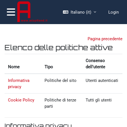
Vai al contenuto principale
Italiano ‎(it)‎
Login
Pannello laterale
Pagina precedente
Elenco delle politiche attive
Consenso
Nome
Tipo
dell'utente
Informativa
Politiche del sito
Utenti autenticati
privacy
Cookie Policy
Politiche di terze
Tutti gli utenti
parti
Informativa privacy