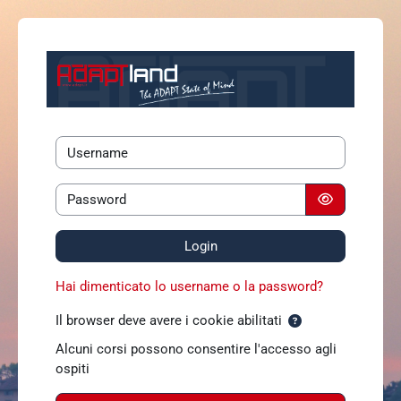
Vai al contenuto principale
Vai a creazione account
Username
Password
Login
Hai dimenticato lo username o la password?
Il browser deve avere i cookie abilitati
Alcuni corsi possono consentire l'accesso agli
ospiti