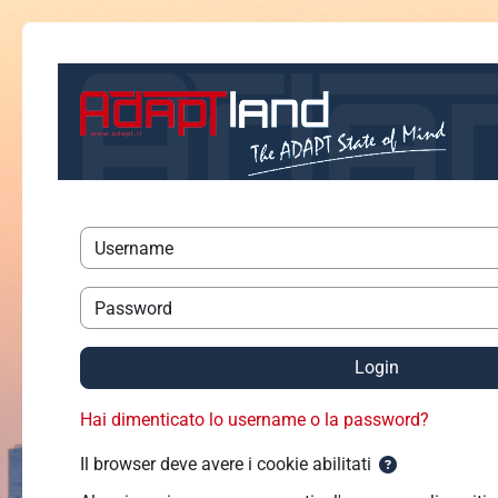
Vai al contenuto principale
Vai a creazione account
Username
Password
Login
Hai dimenticato lo username o la password?
Il browser deve avere i cookie abilitati