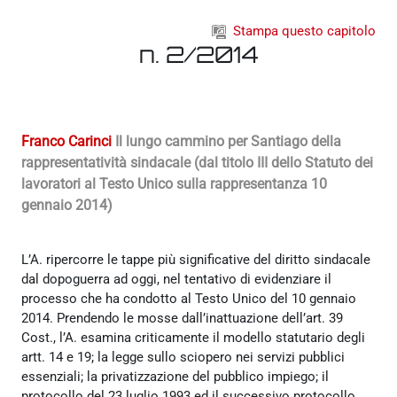
Vai al contenuto principale
Stampa questo capitolo
n. 2/2014
Franco Carinci
Il lungo cammino per Santiago della
rappresentatività sindacale (dal titolo III dello Statuto dei
lavoratori al Testo Unico sulla rappresentanza 10
gennaio 2014)
L’A. ripercorre le tappe più significative del diritto sindacale
dal dopoguerra ad oggi, nel tentativo di evidenziare il
processo che ha condotto al Testo Unico del 10 gennaio
2014. Prendendo le mosse dall’inattuazione dell’art. 39
Cost., l’A. esamina criticamente il modello statutario degli
artt. 14 e 19; la legge sullo sciopero nei servizi pubblici
essenziali; la privatizzazione del pubblico impiego; il
protocollo del 23 luglio 1993 ed il successivo protocollo