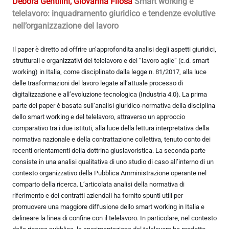
Debora Gentilini, Giovanna Filosa
Smart working e
telelavoro: inquadramento giuridico e tendenze evolutive
nell’organizzazione del lavoro
Il paper è diretto ad offrire un’approfondita analisi degli aspetti giuridici,
strutturali e organizzativi del telelavoro e del “lavoro agile” (c.d. smart
working) in Italia, come disciplinato dalla legge n. 81/2017, alla luce
delle trasformazioni del lavoro legate all’attuale processo di
digitalizzazione e all’evoluzione tecnologica (Industria 4.0). La prima
parte del paper è basata sull’analisi giuridico-normativa della disciplina
dello smart working e del telelavoro, attraverso un approccio
comparativo tra i due istituti, alla luce della lettura interpretativa della
normativa nazionale e della contrattazione collettiva, tenuto conto dei
recenti orientamenti della dottrina giuslavoristica. La seconda parte
consiste in una analisi qualitativa di uno studio di caso all’interno di un
contesto organizzativo della Pubblica Amministrazione operante nel
comparto della ricerca. L’articolata analisi della normativa di
riferimento e dei contratti aziendali ha fornito spunti utili per
promuovere una maggiore diffusione dello smart working in Italia e
delineare la linea di confine con il telelavoro. In particolare, nel contesto