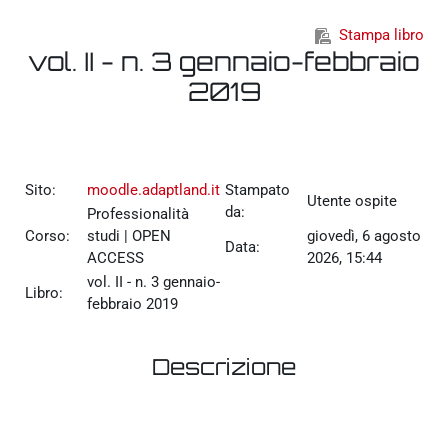
Vai al contenuto principale
Stampa libro
vol. II - n. 3 gennaio-febbraio
2019
Sito:
moodle.adaptland.it
Stampato
Utente ospite
da:
Professionalità
Corso:
studi | OPEN
giovedì, 6 agosto
Data:
ACCESS
2026, 15:44
vol. II - n. 3 gennaio-
Libro:
febbraio 2019
Descrizione