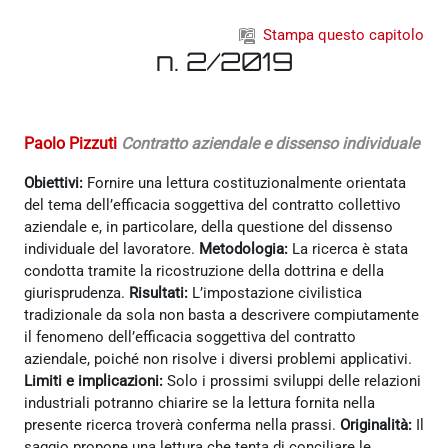
Vai al contenuto principale
Stampa questo capitolo
n. 2/2019
Paolo Pizzuti
Contratto aziendale e dissenso individuale
Obiettivi:
Fornire una lettura costituzionalmente orientata
del tema dell’efficacia soggettiva del contratto collettivo
aziendale e, in particolare, della questione del dissenso
individuale del lavoratore.
Metodologia:
La ricerca è stata
condotta tramite la ricostruzione della dottrina e della
giurisprudenza.
Risultati:
L’impostazione civilistica
tradizionale da sola non basta a descrivere compiutamente
il fenomeno dell’efficacia soggettiva del contratto
aziendale, poiché non risolve i diversi problemi applicativi.
Limiti e implicazioni:
Solo i prossimi sviluppi delle relazioni
industriali potranno chiarire se la lettura fornita nella
presente ricerca troverà conferma nella prassi.
Originalità:
Il
saggio propone una lettura che tenta di conciliare le