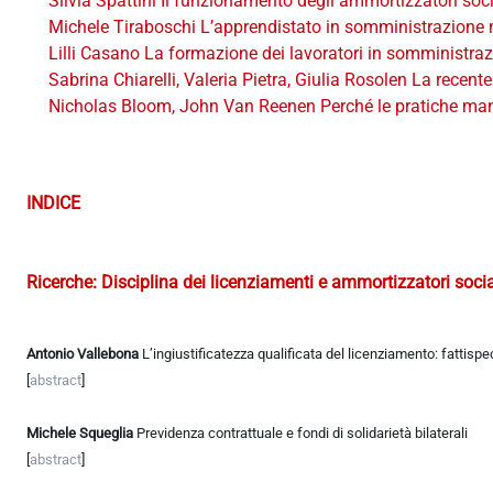
Silvia Spattini Il funzionamento degli ammortizzatori socia
Michele Tiraboschi L’apprendistato in somministrazione ne
Lilli Casano La formazione dei lavoratori in somministraz
Sabrina Chiarelli, Valeria Pietra, Giulia Rosolen La recent
Nicholas Bloom, John Van Reenen Perché le pratiche manag
INDICE
Ricerche: Disciplina dei licenziamenti e ammortizzatori social
Antonio Vallebona
L’ingiustificatezza qualificata del licenziamento: fattispe
[
abstract
]
Michele Squeglia
Previdenza contrattuale e fondi di solidarietà bilaterali
[
abstract
]