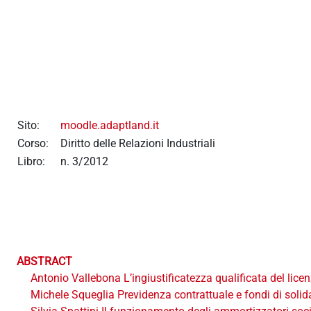
Vai al contenuto principale
Sito:
moodle.adaptland.it
Corso:
Diritto delle Relazioni Industriali
Libro:
n. 3/2012
ABSTRACT
Antonio Vallebona L’ingiustificatezza qualificata del lice
Michele Squeglia Previdenza contrattuale e fondi di solida