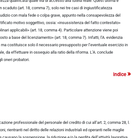
tezza qualificata quale via di accesso alla tutela reale. Quest’ultima è
n scaduto (art. 18, comma 7), solo nei tre casi di ingiustificatezza
in giudizio con mala fede o colpa grave, appunto nella consapevolezza del
ustificato motivo soggettivo, ossia: «insussistenza del fatto contestato»
plinari applicabili» (art. 18, comma 4). Particolare attenzione viene poi
osto a base del licenziamento» (art. 18, comma 7). Infatti, l’A. evidenzia
le, ma costituisce solo il necessario presupposto per l’eventuale esercizio in
ale, da effettuare in ossequio alla ratio della riforma. L’A. conclude
i oneri probatori.
»
indice
ificazione professionale del personale del credito di cui all’art. 2, comma 28, l.
, rientranti nel diritto delle relazioni industriali ed operanti nelle maglie
 causano la sospensione, la riduzione e/o la perdita dell’attività lavorativa