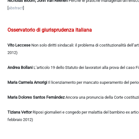
Nicholas Bloom, John Van Reenen
Perché le pratiche manageriali differisc
[
abstract
]
Osservatorio di giurisprudenza italiana
Vito Leccese
Non solo diritti sindacali: il problema di costituzionalità dell
2012)
Andrea Bollani
L’articolo 19 dello Statuto dei lavoratori alla prova del caso 
Maria Carmela Amorigi
Il licenziamento per mancato superamento del periodo 
Maria Dolores Santos Fernández
Ancora una pronuncia della Corte costituzion
Tiziana Vettor
Riposi giornalieri e congedo per malattia del bambino ex artic
febbraio 2012)