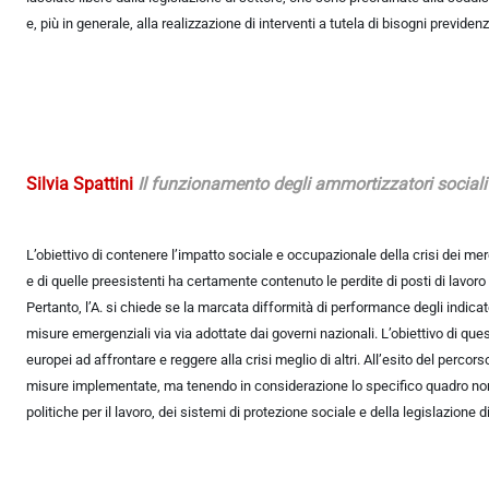
e, più in generale, alla realizzazione di interventi a tutela di bisogni previdenz
Silvia Spattini
I
l funzionamento degli ammortizzatori sociali
L’obiettivo di contenere l’impatto sociale e occupazionale della crisi dei merc
e di quelle preesistenti ha certamente contenuto le perdite di posti di lavoro 
Pertanto, l’A. si chiede se la marcata difformità di performance degli indica
misure emergenziali via via adottate dai governi nazionali. L’obiettivo di qu
europei ad affrontare e reggere alla crisi meglio di altri. All’esito del percor
misure implementate, ma tenendo in considerazione lo specifico quadro norma
politiche per il lavoro, dei sistemi di protezione sociale e della legislazione di