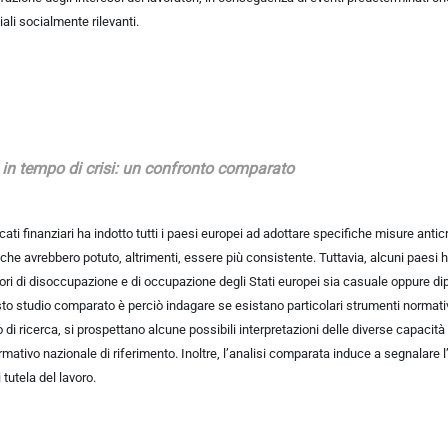
iali socialmente rilevanti.
 in tempo di crisi: un confronto comparato
ati finanziari ha indotto tutti i paesi europei ad adottare specifiche misure antic
che avrebbero potuto, altrimenti, essere più consistente. Tuttavia, alcuni paesi ha
tori di disoccupazione e di occupazione degli Stati europei sia casuale oppure di
esto studio comparato è perciò indagare se esistano particolari strumenti normati
so di ricerca, si prospettano alcune possibili interpretazioni delle diverse capacit
tivo nazionale di riferimento. Inoltre, l’analisi comparata induce a segnalare 
 tutela del lavoro.