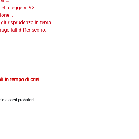
li...
lla legge n. 92...
ione...
e giurisprudenza in tema...
eriali differiscono...
i in tempo di crisi
cie e oneri probatori