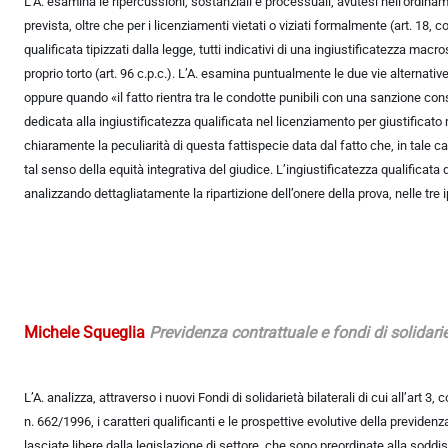
L’A. esamina le ripercussioni, sostanziali e processuali, avutesi nell’ordiname
prevista, oltre che per i licenziamenti vietati o viziati formalmente (art. 18
qualificata tipizzati dalla legge, tutti indicativi di una ingiustificatezza m
proprio torto (art. 96 c.p.c.). L’A. esamina puntualmente le due vie alternati
oppure quando «il fatto rientra tra le condotte punibili con una sanzione conse
dedicata alla ingiustificatezza qualificata nel licenziamento per giustificato
chiaramente la peculiarità di questa fattispecie data dal fatto che, in tale ca
tal senso della equità integrativa del giudice. L’ingiustificatezza qualificata 
analizzando dettagliatamente la ripartizione dell’onere della prova, nelle tre 
Michele Squeglia
Previdenza contrattuale e fondi di solidarie
L’A. analizza, attraverso i nuovi Fondi di solidarietà bilaterali di cui all’art 
n. 662/1996, i caratteri qualificanti e le prospettive evolutive della previdenz
lasciate libere dalla legislazione di settore, che sono preordinate alla soddi