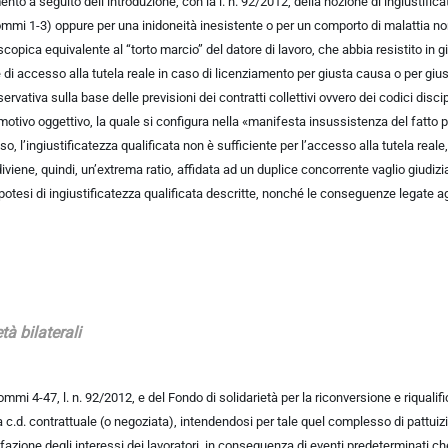
nto a seguito dell’introduzione, con la l. n. 92/2012, della nozione di ingiustifica
, commi 1-3) oppure per una inidoneità inesistente o per un comporto di malattia no
acroscopica equivalente al “torto marcio” del datore di lavoro, che abbia resistito 
ve di accesso alla tutela reale in caso di licenziamento per giusta causa o per gi
rvativa sulla base delle previsioni dei contratti collettivi ovvero dei codici disci
 motivo oggettivo, la quale si configura nella «manifesta insussistenza del fatto p
so, l’ingiustificatezza qualificata non è sufficiente per l’accesso alla tutela rea
diviene, quindi, un’extrema ratio, affidata ad un duplice concorrente vaglio giudizi
ipotesi di ingiustificatezza qualificata descritte, nonché le conseguenze legate agl
tà bilaterali
3, commi 4-47, l. n. 92/2012, e del Fondo di solidarietà per la riconversione e riqual
a c.d. contrattuale (o negoziata), intendendosi per tale quel complesso di pattuizioni
sfazione degli interessi dei lavoratori, in conseguenza di eventi predeterminati che