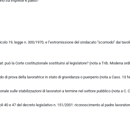
ono tra imprese e paesi?
’articolo 19, legge n. 300/1970, e l’estromissione del sindacato “scomodo” dai tavo
Fiat: può la Corte costituzionale sostituirsi al legislatore? (nota a Trib. Modena o
di prova della lavoratrice in stato di gravidanza o puerperio (nota a Cass. 13 f
ale sulle stabilizzazioni di lavoratori a termine nel settore pubblico (nota a C. C
oli 40 e 47 del decreto legislativo n. 151/2001: riconoscimento al padre lavorato