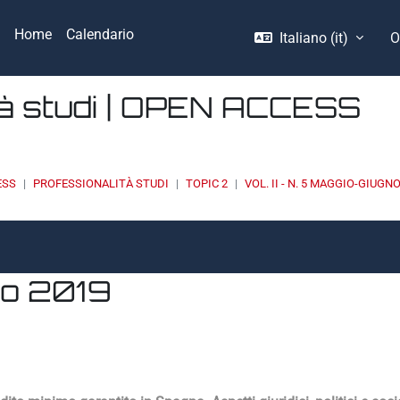
Home
Calendario
Italiano ‎(it)‎
O
tà studi | OPEN ACCESS
ESS
PROFESSIONALITÀ STUDI
TOPIC 2
VOL. II - N. 5 MAGGIO-GIUGN
gno 2019