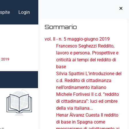
spite
Login
Blocchi
Salta Sommario
Sommario
vol. II - n. 5 maggio-giugno 2019
Francesco Seghezzi Reddito,
lavoro e persona. Prospettive e
O 2019
criticità ai tempi del reddito di
base
Silvia Spattini L’introduzione del
c.d. Reddito di cittadinanza
nell’ordinamento italiano
Michele Forlivesi Il c.d. “reddito
di cittadinanza”: luci ed ombre
della via italiana...
Henar Álvarez Cuesta Il reddito
di base in Spagna come
meccanismo di adattamento ai