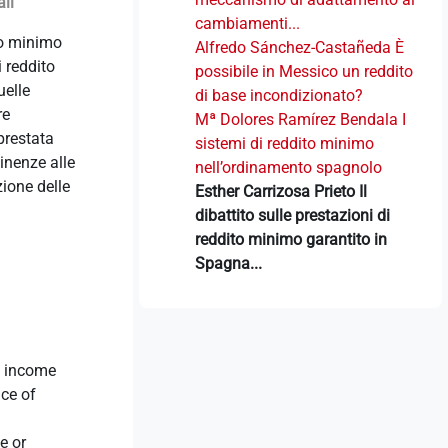
ali
cambiamenti...
to minimo
Alfredo Sánchez-Castañeda È
 reddito
possibile in Messico un reddito
uelle
di base incondizionato?
re
Mª Dolores Ramírez Bendala I
prestata
sistemi di reddito minimo
tinenze alle
nell’ordinamento spagnolo
ione delle
Esther Carrizosa Prieto Il
dibattito sulle prestazioni di
reddito minimo garantito in
Spagna...
m income
ce of
e or