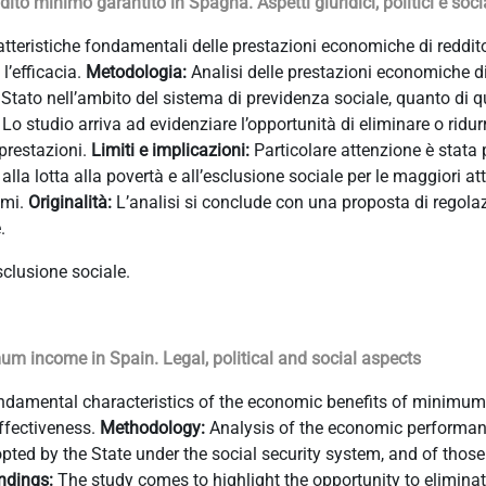
ddito minimo garantito in Spagna. Aspetti giuridici, politici e soci
aratteristiche fondamentali delle prestazioni economiche di reddi
l’efficacia.
Metodologia:
Analisi delle prestazioni economiche di
 Stato nell’ambito del sistema di previdenza sociale, quanto di q
:
Lo studio arriva ad evidenziare l’opportunità di eliminare o ridur
 prestazioni.
Limiti e implicazioni:
Particolare attenzione è stata 
la lotta alla povertà e all’esclusione sociale per le maggiori at
imi.
Originalità:
L’analisi si conclude con una proposta di regolaz
.
sclusione sociale.
 income in Spain. Legal, political and social aspects
 fundamental characteristics of the economic benefits of minimu
effectiveness.
Methodology:
Analysis of the economic performan
ed by the State under the social security system, and of those
ndings:
The study comes to highlight the opportunity to eliminat