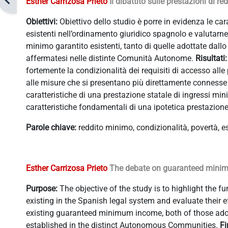
Esther Carrizosa Prieto
Il dibattito sulle prestazioni di re
Obiettivi:
Obiettivo dello studio è porre in evidenza le c
esistenti nell’ordinamento giuridico spagnolo e valutarne 
minimo garantito esistenti, tanto di quelle adottate dallo
affermatesi nelle distinte Comunità Autonome.
Risultati
fortemente la condizionalità dei requisiti di accesso alle
alle misure che si presentano più direttamente connesse al
caratteristiche di una prestazione statale di ingressi min
caratteristiche fondamentali di una ipotetica prestazione
Parole chiave:
reddito minimo, condizionalità, povertà, e
Esther Carrizosa Prieto
The debate on guaranteed minimum
Purpose:
The objective of the study is to highlight the
existing in the Spanish legal system and evaluate their 
existing guaranteed minimum income, both of those adopt
established in the distinct Autonomous Communities.
Fi