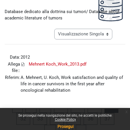
Aggregazione dei criteri
Database dedicato alla dottrina sui tumori/ Database about
academic literature of tumors
Navigazione terziaria modalità visualiz
Data:
2012
Allega
Mehnert Koch_Work_2013.pdf
file::
Riferim:
A. Mehnert, U. Koch, Work satisfaction and quality of
life in cancer survivors in the first year after
oncological rehabilitation
Pagina precedente
Pagina 1
Pagina 28
Pagina 29
Pagina 30
Pagina
«
1
…
28
29
30
31
x
Se prosegui nella navigazione del sito, ne accetti le politiche:
Pagina 32
Pagina 33
Pagina 34
Pagina 35
Pagina 36
Pagina 
32
33
34
35
36
37
Cookie Policy
Prosegui