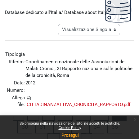
Aggregazione dei criteri
Database dedicato all'Italia/ Database about Italy
Navigazione terziaria modalità visualiz
Tipologia
Riferim:
Coordinamento nazionale delle Associazioni dei
Malati Cronici, XI Rapporto nazionale sulle politiche
della cronicità, Roma
Data:
2012
Numero:
Allega
file:
CITTADINANZATTIVA_CRONICITA_RAPPORTO.pdf
Pagina precedente
Pagina 1
Pagina 26
Pagina 27
Pagina 28
Pagina
«
1
…
26
27
28
29
x
Se prosegui nella navigazione del sito, ne accetti le politiche:
Pagina 30
Pagina 31
Pagina 32
Pagina 33
Pagina 34
Pagina 
30
31
32
33
34
35
Cookie Policy
Prosegui