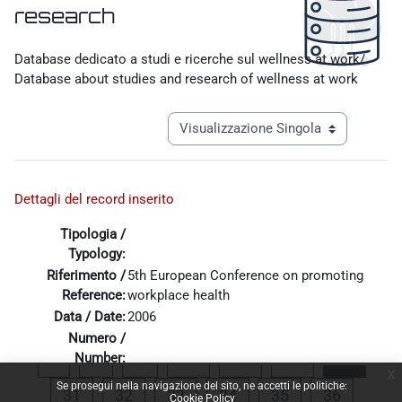
research
Aggregazione dei criteri
Database dedicato a studi e ricerche sul wellness at work/
Database about studies and research of wellness at work
Navigazione terziaria modalità visualiz
Dettagli del record inserito
Tipologia /
Typology:
Riferimento /
5th European Conference on promoting
Reference:
workplace health
Data / Date:
2006
Numero /
Pagina precedente
Pagina 1
Pagina 27
Pagina 28
Pagina 29
Pagina
«
1
…
27
28
29
30
Number:
x
Allega file::
Konferenzbericht_Linz_2006_.pdf
Se prosegui nella navigazione del sito, ne accetti le politiche:
Pagina 31
Pagina 32
Pagina 33
Pagina 34
Pagina 35
Pagina 
31
32
33
34
35
36
Cookie Policy