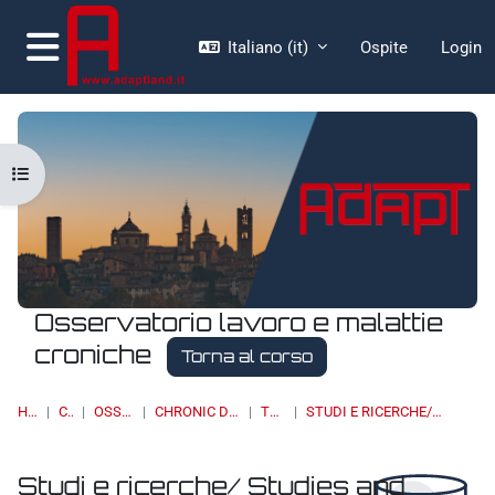
Vai al contenuto principale
Italiano ‎(it)‎
Ospite
Login
Pannello laterale
Apri indice del corso
Osservatorio lavoro e malattie
croniche
Torna al corso
HOME
CORSI
OSSERVATORI
CHRONIC DISEASES & WORK
TOPIC 10
STUDI E RICERCHE/ STUDIES AND RESEARCH
Studi e ricerche/ Studies and