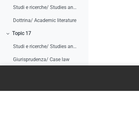
Studi e ricerche/ Studies and research
Dottrina/ Academic literature
Topic 17
Colapsar
Studi e ricerche/ Studies and research
Giurisprudenza/ Case law
Dottrina/ Academic literature
Topic 18
Colapsar
Argentina
Australia
Canada
Cina/ China