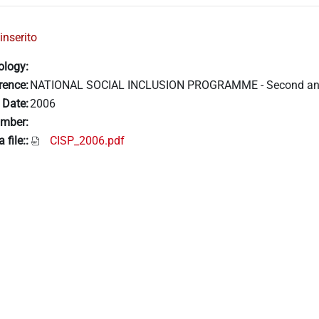
inserito
ology:
rence:
NATIONAL SOCIAL INCLUSION PROGRAMME - Second annula
 Date:
2006
mber:
 file::
CISP_2006.pdf