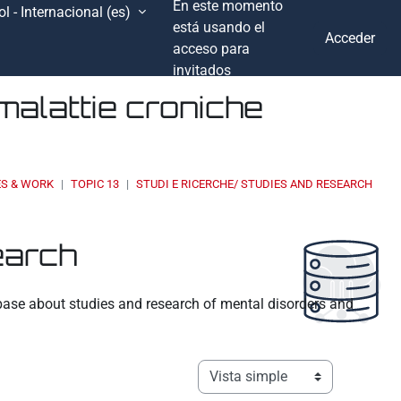
En este momento
l - Internacional ‎(es)‎
está usando el
Acceder
acceso para
invitados
malattie croniche
ES & WORK
TOPIC 13
STUDI E RICERCHE/ STUDIES AND RESEARCH
earch
tabase about studies and research of mental disorders and
Ver modo de navegación terciar