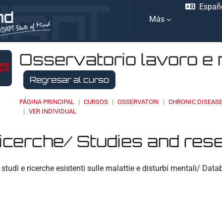
Españo
Más
Osservatorio lavoro e 
Regresar al curso
PÁGINA PRINCIPAL
CURSOS
OSSERVATORI
CHRONIC DISEAS
VER INDIVIDUAL
ricerche/ Studies and res
ación
studi e ricerche esistenti sulle malattie e disturbi mentali/ Da