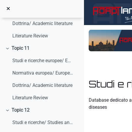
Colapsar
Salta al contenido principal
Studi e ricerche/ Studies and research
Dottrina/ Academic literature
Literature Review
Topic 11
Colapsar
Studi e ricerche europee/ European studies and research
Normativa europea/ European legislation
Studi e 
Dottrina/ Academic literature
Requisitos de finaliz
Literature Review
Database dedicato a 
diseases
Topic 12
Colapsar
Studi e ricerche/ Studies and research