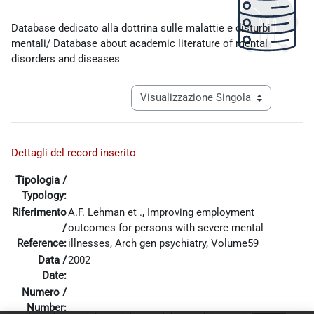
Aggregazione dei criteri
Database dedicato alla dottrina sulle malattie e disturbi
mentali/ Database about academic literature of mental
disorders and diseases
Navigazione terziaria modalità visualiz
Dettagli del record inserito
Tipologia /
Typology:
Riferimento
A.F. Lehman et ., Improving employment
/
outcomes for persons with severe mental
Reference:
illnesses, Arch gen psychiatry, Volume59
Data /
2002
Date:
Numero /
Pagina precedente
Pagina 1
Pagina 13
Pagina 14
Pagina 15
Pagina
«
1
…
13
14
15
16
Number: