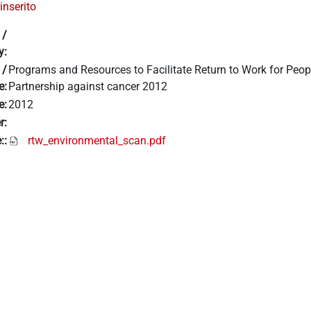
inserito
 /
y:
 /
Programs and Resources to Facilitate Return to Work for Peop
e:
Partnership against cancer 2012
e:
2012
r:
::
rtw_environmental_scan.pdf