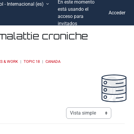
En este momento
l - Internacional ‎(es)‎
está usando el
Acceder
acceso para
invitados
malattie croniche
ES & WORK
TOPIC 18
CANADA
Ver modo de navegación terciar