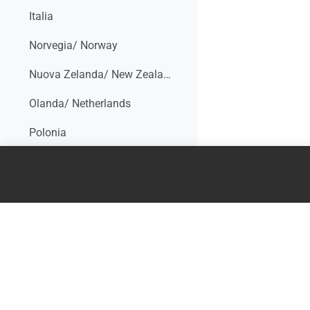
Italia
Norvegia/ Norway
Nuova Zelanda/ New Zealand
Olanda/ Netherlands
Polonia
Portogallo/Portugal
Regno Unito/ UK
Repubblica Ceca/ Czech Republic
Romania
Russia
Spagna/ Spain