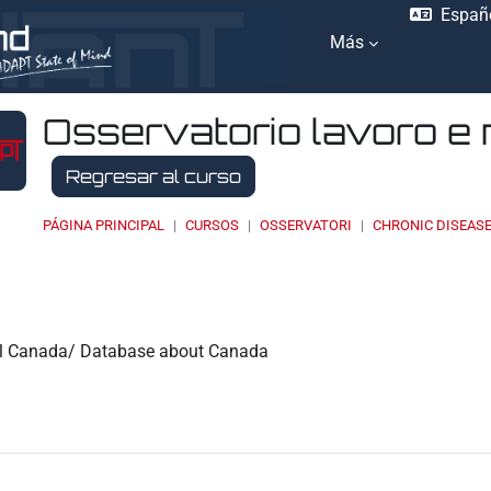
Españo
Más
Osservatorio lavoro e 
Regresar al curso
PÁGINA PRINCIPAL
CURSOS
OSSERVATORI
CHRONIC DISEAS
ación
al Canada/ Database about Canada