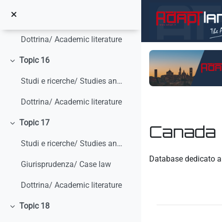
Colapsar
Salta al contenido principal
Studi e ricerche/ Studies and research
Dottrina/ Academic literature
Topic 16
Colapsar
Studi e ricerche/ Studies and research
Dottrina/ Academic literature
Topic 17
Canada
Colapsar
Studi e ricerche/ Studies and research
Requisitos de finaliz
Database dedicato 
Giurisprudenza/ Case law
Dottrina/ Academic literature
Topic 18
Colapsar