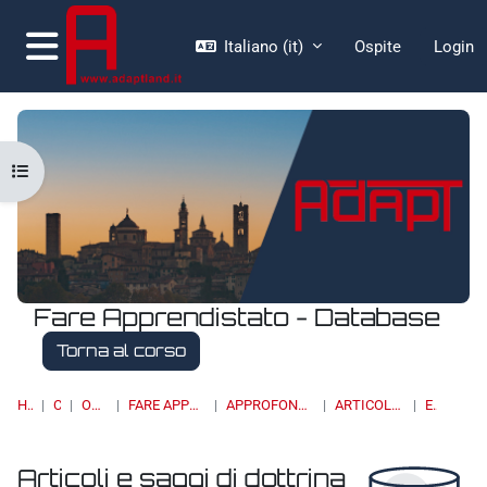
Vai al contenuto principale
Italiano ‎(it)‎
Ospite
Login
Pannello laterale
Apri indice del corso
Fare Apprendistato - Database
Torna al corso
HOME
CORSI
OSSERVATORI
FARE APPRENDISTATO - DATABASE
APPROFONDIMENTI, STUDI E RICERCHE
ARTICOLI E SAGGI DI DOTTRINA
ELENCO
Articoli e saggi di dottrina