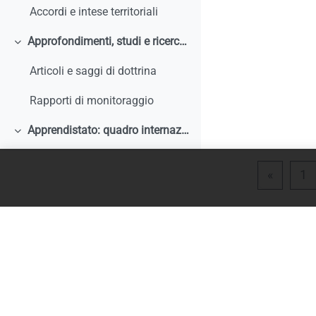
Accordi e intese territoriali
Approfondimenti, studi e ricerche
Colapsar
Articoli e saggi di dottrina
Rapporti di monitoraggio
Apprendistato: quadro internazionale e comparato
Colapsar
Articoli e saggi di dottrina
Página 
P
«
1
Rapporti di monitoraggio, studi, ricerche, report internazionali
Normativa comparata
Analisi storiche ed economiche sulle origini dell'apprendistato e le sue trasformazioni
Tirocini
Colapsar
Documentazione comunitaria