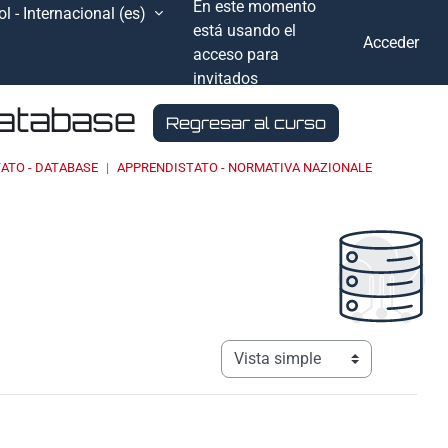
En este momento
l - Internacional ‎(es)‎
está usando el
Acceder
acceso para
invitados
Database
Regresar al curso
ATO - DATABASE
APPRENDISTATO - NORMATIVA NAZIONALE
Ver modo de navegación terciar