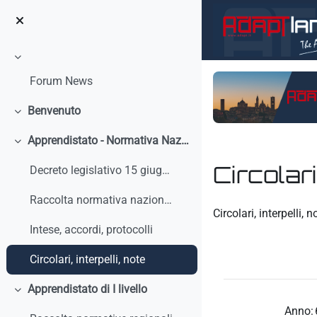
Salta al contenido principal
Colapsar
Forum News
Benvenuto
Colapsar
Apprendistato - Normativa Nazionale
Colapsar
Circolari
Decreto legislativo 15 giugno 2015, n. 81 - Discip...
Raccolta normativa nazionale
Requisitos de finaliz
Circolari, interpelli, n
Intese, accordi, protocolli
Circolari, interpelli, note
Apprendistato di I livello
Colapsar
Anno: