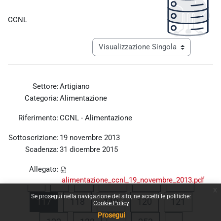
Aggregazione dei criteri
CCNL
Navigazione terziaria modalità visualiz
Settore:
Artigiano
Categoria:
Alimentazione
Riferimento:
CCNL - Alimentazione
Sottoscrizione:
19 novembre 2013
Scadenza:
31 dicembre 2015
Allegato:
alimentazione_ccnl_19_novembre_2013.pdf
Pagina precedente
Pagina 1
Pagina 114
Pagina 115
Pagina 
«
1
…
114
115
116
x
Se prosegui nella navigazione del sito, ne accetti le politiche:
Pagina 117
Pagina 118
Pagina 119
Pagina 120
Pagina 1
117
118
119
120
121
Cookie Policy
Prosegui