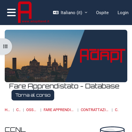
Vai al contenuto principale
Italiano ‎(it)‎
Ospite
Login
Pannello laterale
Apri indice del corso
Fare Apprendistato - Database
Torna al corso
HOME
CORSI
OSSERVATORI
FARE APPRENDISTATO - DATABASE
CONTRATTAZIONE COLLETTIVA
CCNL
CCNL