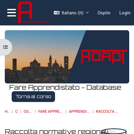
Vai al contenuto principale
Italiano ‎(it)‎
Ospite
Login
Pannello laterale
Apri indice del corso
Fare Apprendistato - Database
Torna al corso
HOME
CORSI
OSSERVATORI
FARE APPRENDISTATO - DATABASE
APPRENDISTATO DI II LIVELLO
RACCOLTA NORMATIVE REGIONALI
Raccolta normative regionali