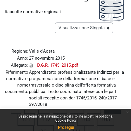
Aggregazione dei criteri
Raccolte normative regionali
Navigazione terziaria modalità visualiz
Regione:
Valle d'Aosta
Anno:
27 novembre 2015
Allegato:
D.G.R. 1745_2015.pdf
Riferimento
Apprendistato professionalizzante indirizzi per la
normativo -
programmazione della formazione di base e
nome
trasversale e disciplina dell’offerta formativa
documento:
pubblica. Testo coordinato intese con le parti
sociali recepite con dgr 1745/2015, 240/2017,
397/2018
Pagina precedente
Pagina 1
Pagina 97
Pagina 98
Pagina 99
Pagin
«
1
…
97
98
99
100
x
Se prosegui nella navigazione del sito, ne accetti le politiche:
Pagina 101
Pagina 102
Pagina 103
Pagina 104
Pagina 1
101
102
103
104
105
Cookie Policy
Prosegui