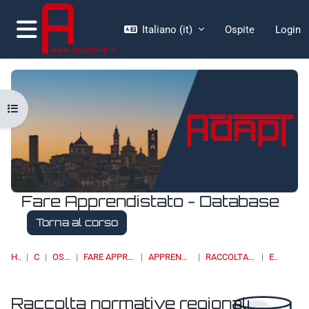
Vai al contenuto principale
Italiano ‎(it)‎
Ospite
Login
Pannello laterale
Apri indice del corso
Fare Apprendistato - Database
Torna al corso
HOME
CORSI
OSSERVATORI
FARE APPRENDISTATO - DATABASE
APPRENDISTATO DI II LIVELLO
RACCOLTA NORMATIVE REGIONALI
ELENCO
Raccolta normative regionali