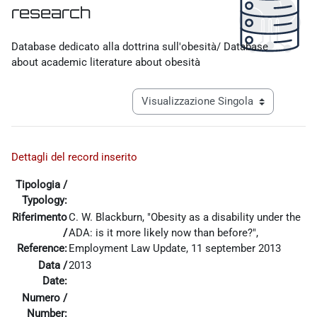
research
Aggregazione dei criteri
Database dedicato alla dottrina sull'obesità/ Database
about academic literature about obesità
Navigazione terziaria modalità visualiz
Dettagli del record inserito
Tipologia /
Typology:
Riferimento
C. W. Blackburn, "Obesity as a disability under the
/
ADA: is it more likely now than before?",
Reference:
Employment Law Update, 11 september 2013
Data /
2013
Date:
Numero /
Number: