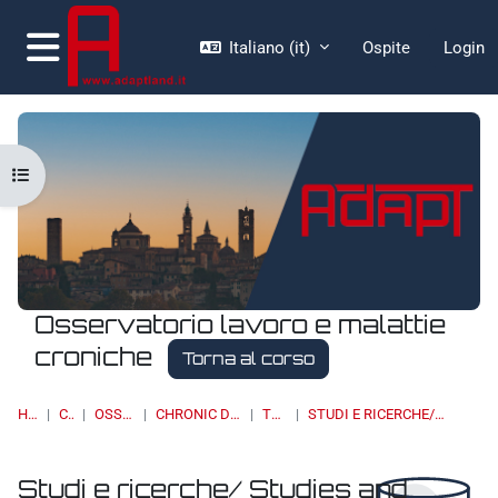
Vai al contenuto principale
Italiano ‎(it)‎
Ospite
Login
Pannello laterale
Apri indice del corso
Osservatorio lavoro e malattie
croniche
Torna al corso
HOME
CORSI
OSSERVATORI
CHRONIC DISEASES & WORK
TOPIC 17
STUDI E RICERCHE/ STUDIES AND RESEARCH
Studi e ricerche/ Studies and