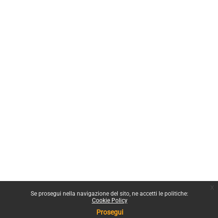
x
Se prosegui nella navigazione del sito, ne accetti le politiche:
Cookie Policy
Prosegui