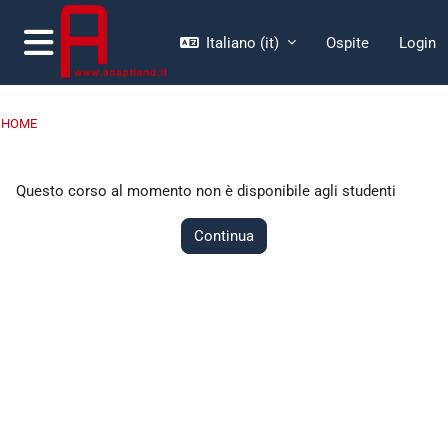
Vai al contenuto principale
Italiano ‎(it)‎
Ospite
Login
Pannello laterale
HOME
Questo corso al momento non è disponibile agli studenti
Continua