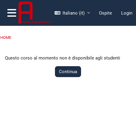
Vai al contenuto principale
Italiano ‎(it)‎
Ospite
Login
Pannello laterale
HOME
Questo corso al momento non è disponibile agli studenti
Continua