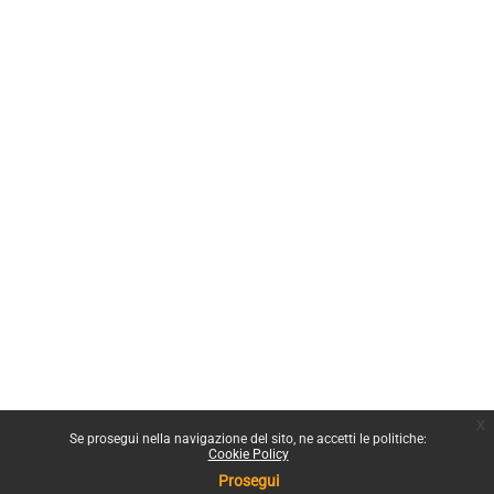
x
Se prosegui nella navigazione del sito, ne accetti le politiche:
Cookie Policy
Prosegui