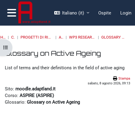
Vai al contenuto principale
Italiano ‎(it)‎
Ospite
Login
Pannello laterale
HOME
CORSI
PROGETTI DI RICERCA, BANDI, SPIN OFF
ASPIRE
WP3 RESEARCH CONSOLIDATION
GLOSSARY ON ACTIVE AGEING
Apri indice del corso
Glossary on Active Ageing
Aggregazione dei criteri
List of terms and their definitions in the field of active aging
Stampa
sabato, 8 agosto 2026, 09:13
Sito:
moodle.adaptland.it
Corso:
ASPIRE (ASPIRE)
Glossario:
Glossary on Active Ageing