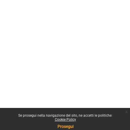
x
Se prosegui nella navigazione del sito, ne accetti le politiche:
Cookie Policy
Prosegui