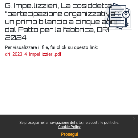
G. Impellizzieri, La cosiddetta
“partecipazione organizzativa”:
un primo bilancio a cinque anni
dal Patto per la fabbrica, DRI,
2024
Aggregazione dei criteri
Per visualizzare il file, fai click su questo link:
dri_2023_4_Impellizzieri.pdf
x
Se prosegui nella navigazione del sito, ne accetti le politiche:
Cookie Policy
Prosegui