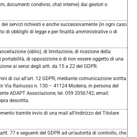
um, documenti condivisi, chat interne) dai gestori o
/o dei servizi richiesti e anche successivamente (in ogni caso
o di obblighi di legge e per finalità amministrative o di
ancellazione (oblio), di limitazione, di ricezione della
di portabilità, di opposizione e di non essere oggetto di una
ione ai sensi degli artt. da 15 a 22 del GDPR.
ermini di cui all’art. 12 GDPR, mediante comunicazione scritta
ale in Via Rainusso n. 130 – 41124 Modena, in persona del
ente ADAPT Associazione, tel. 059 2056742, email:
pra descritta.
ento tramite invio di una mail all’indirizzo del Titolare
 artt. 77 e seguenti del GDPR ad un’autorità di controllo, che