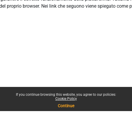
del proprio browser. Nei link che seguono viene spiegato come p
If you continue browsing this website, you agree to our policies:
Cookie Policy
Continue