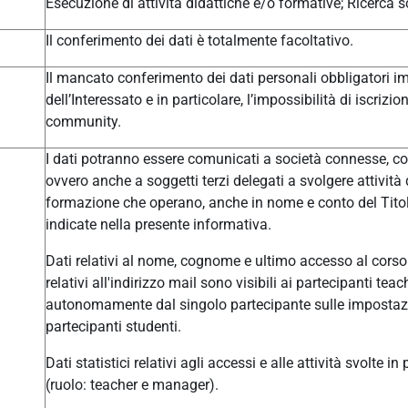
Esecuzione di attività didattiche e/o formative; Ricerca sc
Il conferimento dei dati è totalmente facoltativo.
Il mancato conferimento dei dati personali obbligatori im
dell’Interessato e in particolare, l’impossibilità di iscrizi
community.
I dati potranno essere comunicati a società connesse, col
ovvero anche a soggetti terzi delegati a svolgere attivit
formazione che operano, anche in nome e conto del Titolar
indicate nella presente informativa.
Dati relativi al nome, cognome e ultimo accesso al corso 
relativi all'indirizzo mail sono visibili ai partecipanti t
autonomamente dal singolo partecipante sulle impostazio
partecipanti studenti.
Dati statistici relativi agli accessi e alle attività svolte i
(ruolo: teacher e manager).