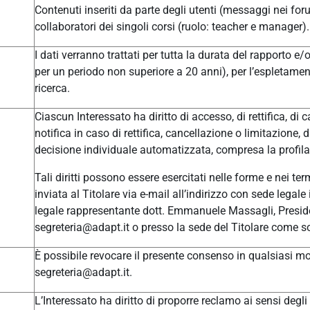
Contenuti inseriti da parte degli utenti (messaggi nei for
collaboratori dei singoli corsi (ruolo: teacher e manager).
I dati verranno trattati per tutta la durata del rapporto e
per un periodo non superiore a 20 anni), per l’espletament
ricerca.
Ciascun Interessato ha diritto di accesso, di rettifica, di c
notifica in caso di rettifica, cancellazione o limitazione, 
decisione individuale automatizzata, compresa la profilaz
Tali diritti possono essere esercitati nelle forme e nei t
inviata al Titolare via e-mail all’indirizzo con sede leg
legale rappresentante dott. Emmanuele Massagli, Presid
segreteria@adapt.it o presso la sede del Titolare come so
È possibile revocare il presente consenso in qualsiasi mom
segreteria@adapt.it.
L’Interessato ha diritto di proporre reclamo ai sensi degli