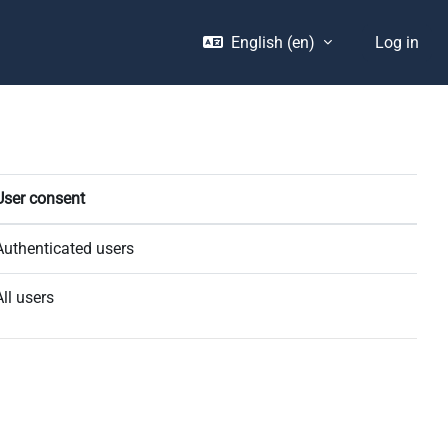
English ‎(en)‎
Log in
User consent
Authenticated users
All users