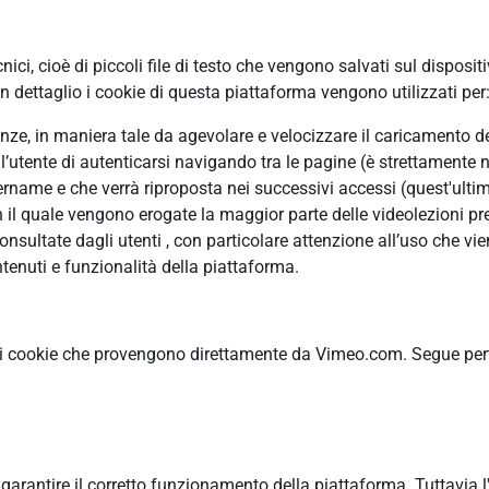
ci, cioè di piccoli file di testo che vengono salvati sul disposit
 dettaglio i cookie di questa piattaforma vengono utilizzati per
erenze, in maniera tale da agevolare e velocizzare il caricamento 
ll’utente di autenticarsi navigando tra le pagine (è strettamente n
ame e che verrà riproposta nei successivi accessi (quest'ultimo
n il quale vengono erogate la maggior parte delle videolezioni pre
ultate dagli utenti , con particolare attenzione all’uso che vie
tenuti e funzionalità della piattaforma.
ti cookie che provengono direttamente da Vimeo.com. Segue pertan
r garantire il corretto funzionamento della piattaforma. Tuttavia 