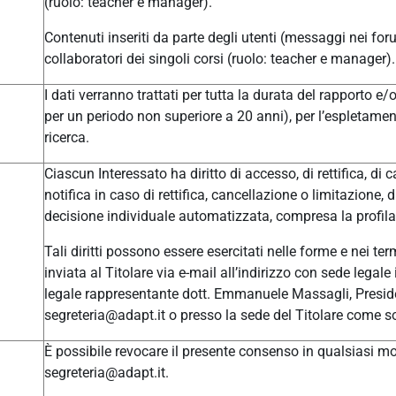
(ruolo: teacher e manager).
Contenuti inseriti da parte degli utenti (messaggi nei for
collaboratori dei singoli corsi (ruolo: teacher e manager).
I dati verranno trattati per tutta la durata del rapporto e
per un periodo non superiore a 20 anni), per l’espletament
ricerca.
Ciascun Interessato ha diritto di accesso, di rettifica, di c
notifica in caso di rettifica, cancellazione o limitazione, 
decisione individuale automatizzata, compresa la profilaz
Tali diritti possono essere esercitati nelle forme e nei t
inviata al Titolare via e-mail all’indirizzo con sede leg
legale rappresentante dott. Emmanuele Massagli, Presid
segreteria@adapt.it o presso la sede del Titolare come so
È possibile revocare il presente consenso in qualsiasi mom
segreteria@adapt.it.