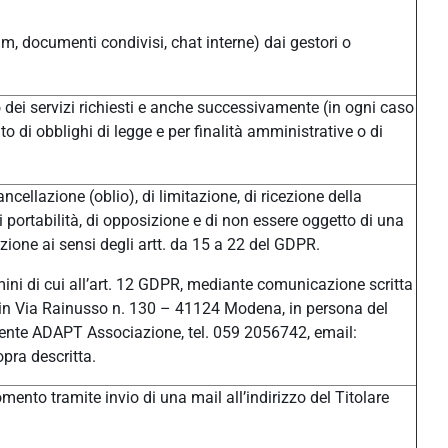
um, documenti condivisi, chat interne) dai gestori o
/o dei servizi richiesti e anche successivamente (in ogni caso
o di obblighi di legge e per finalità amministrative o di
ancellazione (oblio), di limitazione, di ricezione della
di portabilità, di opposizione e di non essere oggetto di una
ione ai sensi degli artt. da 15 a 22 del GDPR.
ermini di cui all’art. 12 GDPR, mediante comunicazione scritta
ale in Via Rainusso n. 130 – 41124 Modena, in persona del
ente ADAPT Associazione, tel. 059 2056742, email:
pra descritta.
ento tramite invio di una mail all’indirizzo del Titolare