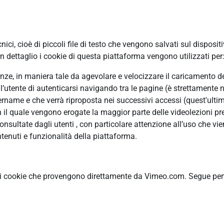
ci, cioè di piccoli file di testo che vengono salvati sul disposit
 dettaglio i cookie di questa piattaforma vengono utilizzati per
erenze, in maniera tale da agevolare e velocizzare il caricamento 
ll’utente di autenticarsi navigando tra le pagine (è strettamente n
ame e che verrà riproposta nei successivi accessi (quest'ultimo
n il quale vengono erogate la maggior parte delle videolezioni pre
ultate dagli utenti , con particolare attenzione all’uso che vie
tenuti e funzionalità della piattaforma.
ti cookie che provengono direttamente da Vimeo.com. Segue pertan