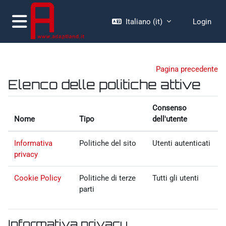
Vai al contenuto principale
Italiano ‎(it)‎
Login
Pannello laterale
Pagina precedente
Elenco delle politiche attive
Consenso
Nome
Tipo
dell'utente
Informativa
Politiche del sito
Utenti autenticati
privacy
Cookie Policy
Politiche di terze
Tutti gli utenti
parti
Informativa privacy