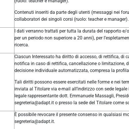
(ruolo: teacher e manager).
Contenuti inseriti da parte degli utenti (messaggi nei for
collaboratori dei singoli corsi (ruolo: teacher e manager).
I dati verranno trattati per tutta la durata del rapporto e
per un periodo non superiore a 20 anni), per l’espletament
ricerca.
Ciascun Interessato ha diritto di accesso, di rettifica, di c
notifica in caso di rettifica, cancellazione o limitazione, 
decisione individuale automatizzata, compresa la profilaz
Tali diritti possono essere esercitati nelle forme e nei t
inviata al Titolare via e-mail all’indirizzo con sede leg
legale rappresentante dott. Emmanuele Massagli, Presid
segreteria@adapt.it o presso la sede del Titolare come so
È possibile revocare il presente consenso in qualsiasi mom
segreteria@adapt.it.