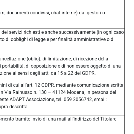
um, documenti condivisi, chat interne) dai gestori o
/o dei servizi richiesti e anche successivamente (in ogni caso
o di obblighi di legge e per finalità amministrative o di
ancellazione (oblio), di limitazione, di ricezione della
di portabilità, di opposizione e di non essere oggetto di una
ione ai sensi degli artt. da 15 a 22 del GDPR.
ermini di cui all’art. 12 GDPR, mediante comunicazione scritta
ale in Via Rainusso n. 130 – 41124 Modena, in persona del
ente ADAPT Associazione, tel. 059 2056742, email:
pra descritta.
ento tramite invio di una mail all’indirizzo del Titolare