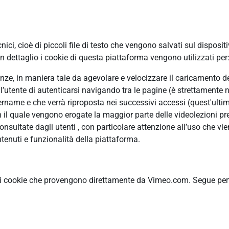
ci, cioè di piccoli file di testo che vengono salvati sul disposit
 dettaglio i cookie di questa piattaforma vengono utilizzati per
erenze, in maniera tale da agevolare e velocizzare il caricamento 
ll’utente di autenticarsi navigando tra le pagine (è strettamente n
ame e che verrà riproposta nei successivi accessi (quest'ultimo
n il quale vengono erogate la maggior parte delle videolezioni pre
ultate dagli utenti , con particolare attenzione all’uso che vie
tenuti e funzionalità della piattaforma.
ti cookie che provengono direttamente da Vimeo.com. Segue pertan