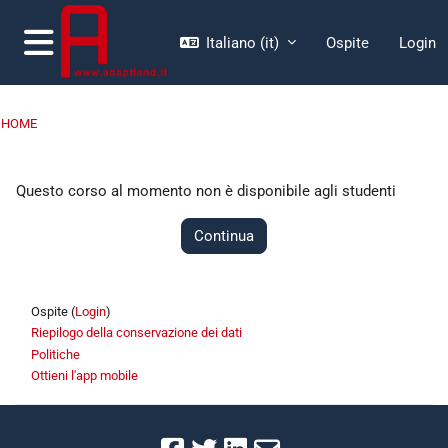
Vai al contenuto principale
Italiano ‎(it)‎
Ospite
Login
Pannello laterale
HOME
Questo corso al momento non è disponibile agli studenti
Continua
Ospite (
Login
)
Riepilogo della conservazione dei dati
Politiche
Ottieni l'app mobile