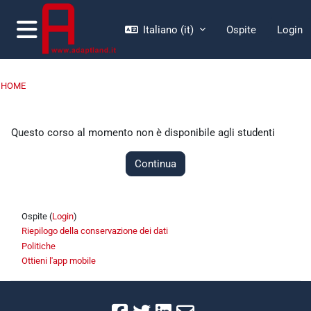
Vai al contenuto principale
Italiano ‎(it)‎
Ospite
Login
Pannello laterale
HOME
Questo corso al momento non è disponibile agli studenti
Continua
Ospite (
Login
)
Riepilogo della conservazione dei dati
Politiche
Ottieni l'app mobile