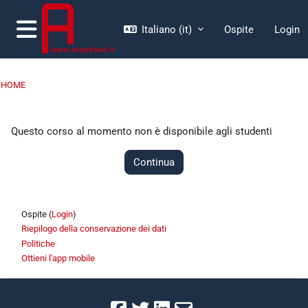
Vai al contenuto principale
Italiano ‎(it)‎
Ospite
Login
Pannello laterale
HOME
Questo corso al momento non è disponibile agli studenti
Continua
Ospite (
Login
)
Riepilogo della conservazione dei dati
Politiche
Ottieni l'app mobile