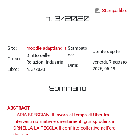
Vai al contenuto principale
Stampa libro
n. 3/2020
Sito:
moodle.adaptland.it
Stampato
Utente ospite
da:
Diritto delle
Corso:
Relazioni Industriali
venerdì, 7 agosto
Data:
2026, 05:49
Libro:
n. 3/2020
Sommario
ABSTRACT
ILARIA BRESCIANI Il lavoro al tempo di Uber tra
interventi normativi e orientamenti giurisprudenziali
ORNELLA LA TEGOLA Il conflitto collettivo nell’era
digitale