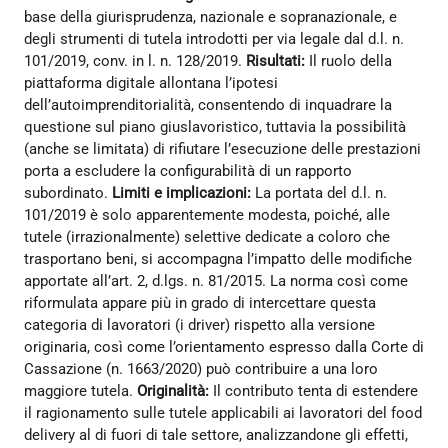
base della giurisprudenza, nazionale e sopranazionale, e
degli strumenti di tutela introdotti per via legale dal d.l. n.
101/2019, conv. in l. n. 128/2019.
Risultati:
Il ruolo della
piattaforma digitale allontana l’ipotesi
dell’autoimprenditorialità, consentendo di inquadrare la
questione sul piano giuslavoristico, tuttavia la possibilità
(anche se limitata) di rifiutare l’esecuzione delle prestazioni
porta a escludere la configurabilità di un rapporto
subordinato.
Limiti e implicazioni:
La portata del d.l. n.
101/2019 è solo apparentemente modesta, poiché, alle
tutele (irrazionalmente) selettive dedicate a coloro che
trasportano beni, si accompagna l’impatto delle modifiche
apportate all’art. 2, d.lgs. n. 81/2015. La norma così come
riformulata appare più in grado di intercettare questa
categoria di lavoratori (i driver) rispetto alla versione
originaria, così come l’orientamento espresso dalla Corte di
Cassazione (n. 1663/2020) può contribuire a una loro
maggiore tutela.
Originalità:
Il contributo tenta di estendere
il ragionamento sulle tutele applicabili ai lavoratori del food
delivery al di fuori di tale settore, analizzandone gli effetti,