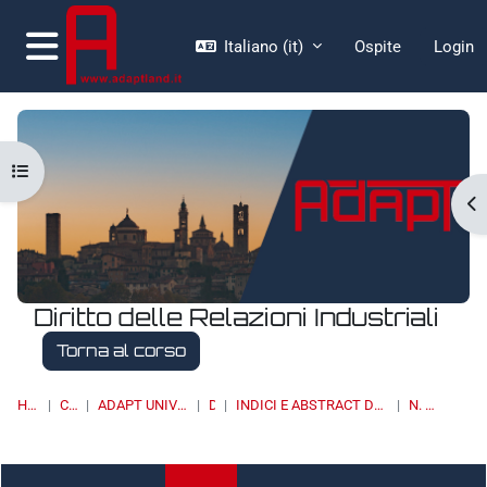
Vai al contenuto principale
Italiano ‎(it)‎
Ospite
Login
Pannello laterale
Apri indice del corso
Ap
Diritto delle Relazioni Industriali
Torna al corso
HOME
CORSI
ADAPT UNIVERSITY PRESS
DRI
INDICI E ABSTRACT DEI NUMERI PUBBLICATI
N. 3/2020