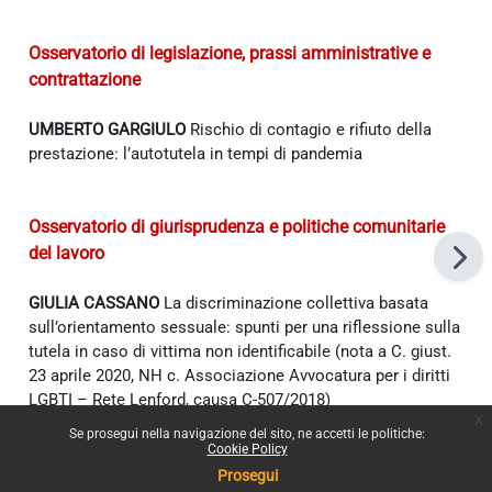
Osservatorio di legislazione, prassi amministrative e
contrattazione
UMBERTO GARGIULO
Rischio di contagio e rifiuto della
prestazione: l’autotutela in tempi di pandemia
Osservatorio di giurisprudenza e politiche comunitarie
del lavoro
GIULIA CASSANO
La discriminazione collettiva basata
sull’orientamento sessuale: spunti per una riflessione sulla
tutela in caso di vittima non identificabile (nota a C. giust.
23 aprile 2020, NH c. Associazione Avvocatura per i diritti
LGBTI – Rete Lenford, causa C-507/2018)
x
Se prosegui nella navigazione del sito, ne accetti le politiche:
Cookie Policy
Prosegui