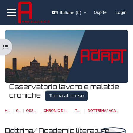
Vai al contenuto principale
Ospite
Login
Italiano ‎(it)‎
Pannello laterale
Apri indice del corso
Osservatorio lavoro e malattie
croniche
Torna al corso
HOME
CORSI
OSSERVATORI
CHRONIC DISEASES & WORK
TOPIC 11
DOTTRINA/ ACADEMIC LITERATURE
Dottrina/ Academic literature