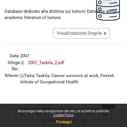
Aggregazione dei criteri
Database dedicato alla dottrina sui tumori/ Database about
academic literature of tumors
Navigazione terziaria modalità visualiz
Data:
2007
Allega
2007_Taskila_2.pdf
file::
Riferim:
￼Taina Taskila, Cancer survivors at work, Finnish
Istitute of Occupational Health
Pagina precedente
Pagina 1
Pagina 57
Pagina 58
Pagina 59
Pagina
«
1
…
57
58
59
60
x
Se prosegui nella navigazione del sito, ne accetti le politiche:
Pagina 61
Pagina 62
Pagina 63
Pagina 64
Pagina 65
Pagina 
61
62
63
64
65
66
Cookie Policy
Prosegui
Pagina 84
Pagina successiva
…
84
»