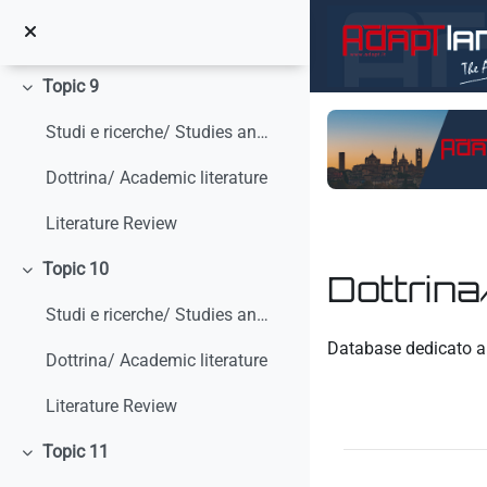
Vai al contenuto principale
Dottrina/ Academic Literature
Topic 9
Minimizza
Studi e ricerche/ Studies and research
Dottrina/ Academic literature
Literature Review
Topic 10
Dottrina
Minimizza
Studi e ricerche/ Studies and research
Aggregazione dei crit
Database dedicato al
Dottrina/ Academic literature
Literature Review
Topic 11
Minimizza