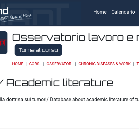
Home
Calendario
Osservatorio lavoro e 
Torna al corso
HOME
CORSI
OSSERVATORI
CHRONIC DISEASES & WORK
T
/ Academic literature
eri
la dottrina sui tumori/ Database about academic literature of 