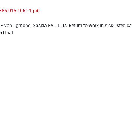
885-015-1051-1.pdf
P van Egmond, Saskia FA Duijts, Return to work in sick-listed c
d trial