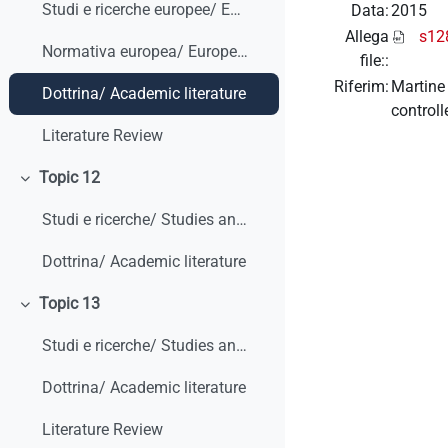
Studi e ricerche europee/ European studies and research
Data:
2015
Allega
s12
Normativa europea/ European legislation
file::
Riferim:
Martine 
Dottrina/ Academic literature
controlle
Literature Review
Topic 12
Minimizza
Studi e ricerche/ Studies and research
Dottrina/ Academic literature
Topic 13
Minimizza
Studi e ricerche/ Studies and research
Dottrina/ Academic literature
Literature Review