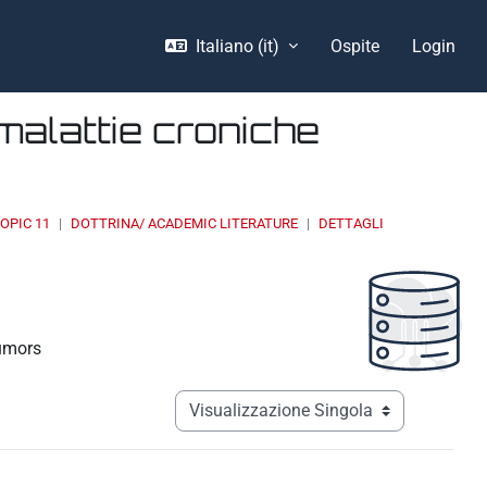
Italiano ‎(it)‎
Ospite
Login
malattie croniche
OPIC 11
DOTTRINA/ ACADEMIC LITERATURE
DETTAGLI
tumors
Navigazione terziaria modalità visualizz