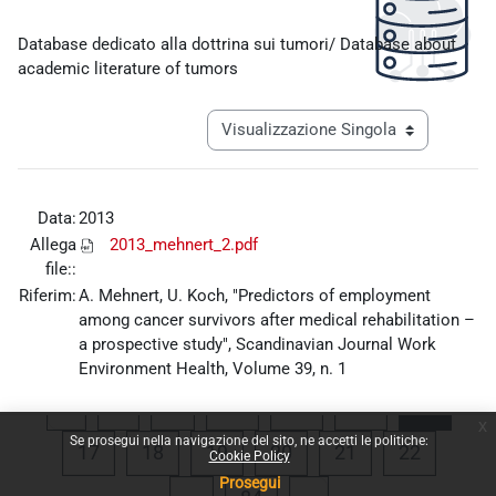
Aggregazione dei criteri
Database dedicato alla dottrina sui tumori/ Database about
academic literature of tumors
Navigazione terziaria modalità visualiz
Data:
2013
Allega
2013_mehnert_2.pdf
file::
Riferim:
A. Mehnert, U. Koch, "Predictors of employment
among cancer survivors after medical rehabilitation –
a prospective study", Scandinavian Journal Work
Environment Health, Volume 39, n. 1
Pagina precedente
Pagina 1
Pagina 13
Pagina 14
Pagina 15
Pagina
«
1
…
13
14
15
16
x
Se prosegui nella navigazione del sito, ne accetti le politiche:
Pagina 17
Pagina 18
Pagina 19
Pagina 20
Pagina 21
Pagina 
17
18
19
20
21
22
Cookie Policy
Prosegui